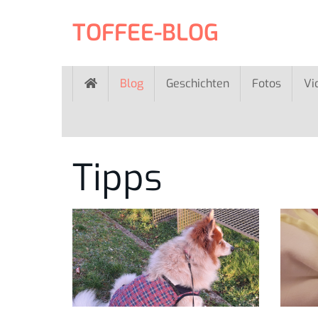
Skip
to
TOFFEE-BLOG
main
content
Blog
Geschichten
Fotos
Vi
Tipps