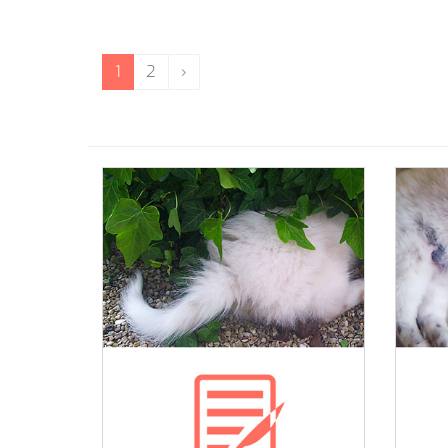
1
2
›