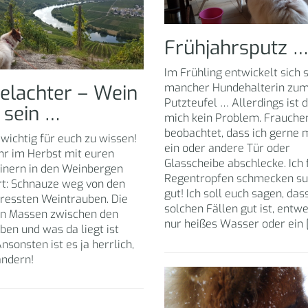
Frühjahrsputz 
Im Frühling entwickelt sich 
elachter – Wein
mancher Hundehalterin zu
Putzteufel … Allerdings ist d
 sein …
mich kein Problem. Frauche
beobachtet, dass ich gerne 
 wichtig für euch zu wissen!
ein oder andere Tür oder
hr im Herbst mit euren
Glasscheibe abschlecke. Ich 
inern in den Weinbergen
Regentropfen schmecken su
t: Schnauze weg von den
gut! Ich soll euch sagen, dass
ressten Weintrauben. Die
solchen Fällen gut ist, entw
 in Massen zwischen den
nur heißes Wasser oder ein 
en und was da liegt ist
 Ansonsten ist es ja herrlich,
ndern!