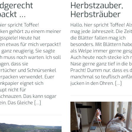
dgerecht
Herbstzauber,
packt …
Herbsträuber
hier spricht Toffee!
Hallo, hier spricht Toffee! Al
ken gehört zu einem meiner
mag jede Jahreszeit. Die Zei
gsspiele! Heute hat
die Blätter fallen mag ich
en etwas für mich verpackt!!
besonders. Mit Blättern habe
 ganz neugierig. Sie sagte
als Welpe immer gerne gesp
ch muss noch warten. Ich soll
Auch heute noch stecke ich
gen, dass sie
Nase gerne ganz tief in die 
rrtücher und Schnürsenkel
Pracht! Dumm nur, dass es 
rpacken verwendet. Euer
manchmal so teuflisch anfä
nkpapier eignet sich
jucken in den Ohren. […]
pt nicht für
chnauzen. Das kann sogar
sein. Das Gleiche […]