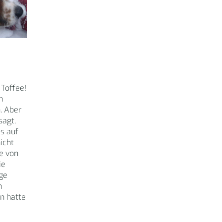
 Toffee!
h
. Aber
sagt,
s auf
icht
e von
ie
ge
h
n hatte