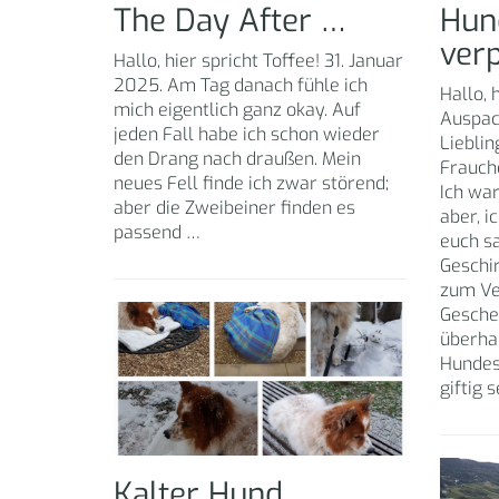
The Day After …
Hun
ver
Hallo, hier spricht Toffee! 31. Januar
2025. Am Tag danach fühle ich
Hallo, 
mich eigentlich ganz okay. Auf
Auspac
jeden Fall habe ich schon wieder
Lieblin
den Drang nach draußen. Mein
Frauch
neues Fell finde ich zwar störend;
Ich war
aber die Zweibeiner finden es
aber, i
passend …
euch sa
Geschi
zum Ve
Gesche
überhau
Hundes
giftig 
Kalter Hund …