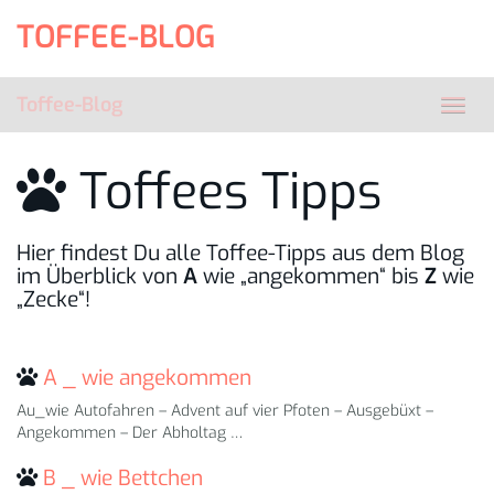
Skip
TOFFEE-BLOG
to
main
content
Toffee-Blog
Toggl
navig
Toffees Tipps
Hier findest Du alle Toffee-Tipps aus dem Blog
im Überblick von
A
wie „angekommen“ bis
Z
wie
„Zecke“!
A _ wie angekommen
Au_wie Autofahren – Advent auf vier Pfoten – Ausgebüxt –
Angekommen – Der Abholtag …
B _ wie Bettchen