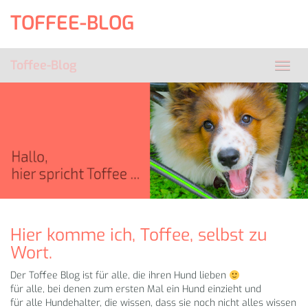
Skip
TOFFEE-BLOG
to
main
content
Toffee-Blog
Toggl
navig
Hier komme ich, Toffee, selbst zu
Wort.
Der Toffee Blog ist für alle, die ihren Hund lieben
für alle, bei denen zum ersten Mal ein Hund einzieht und
für alle Hundehalter, die wissen, dass sie noch nicht alles wissen