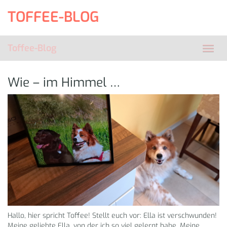
Skip
TOFFEE-BLOG
to
main
content
Toffee-Blog
Toggl
navig
Wie – im Himmel …
Hallo, hier spricht Toffee! Stellt euch vor: Ella ist verschwunden!
Meine geliebte Ella, von der ich so viel gelernt habe. Meine