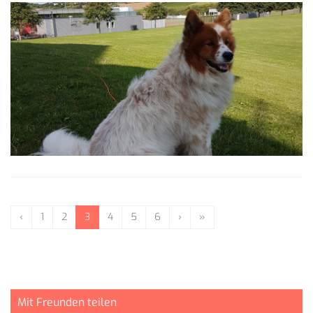
‹
1
2
3
4
5
6
›
»
Mit Freunden teilen