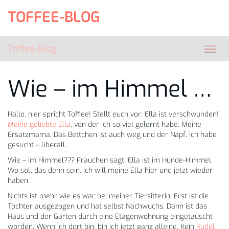
Skip
TOFFEE-BLOG
to
main
content
Toffee-Blog
Toggl
navig
Wie – im Himmel …
Hallo, hier spricht Toffee! Stellt euch vor: Ella ist verschwunden!
Meine geliebte Ella
, von der ich so viel gelernt habe. Meine
Ersatzmama. Das Bettchen ist auch weg und der Napf. Ich habe
gesucht – überall.
Wie – im Himmel??? Frauchen sagt, Ella ist im Hunde-Himmel.
Wo soll das denn sein. Ich will meine Ella hier und jetzt wieder
haben.
Nichts ist mehr wie es war bei meiner Tiersitterin. Erst ist die
Tochter ausgezogen und hat selbst Nachwuchs. Dann ist das
Haus und der Garten durch eine Etagenwohnung eingetauscht
worden. Wenn ich dort bin, bin ich jetzt ganz alleine. Kein
Rudel