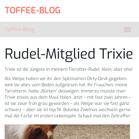
Skip
TOFFEE-BLOG
to
main
content
Toffee-Blog
Toggl
navig
Rudel-Mitglied Trixie
Trixie ist die Jüngste in meinem Tiersitter-Rudel. Klein, aber oho!
Als Welpe haben wir ihr den Spitznamen Dirty-Devil gegeben,
weil sie alles vom Boden aufgelesen hat. Ihr Frauchen, meine
Tiersitterin, hatte „Rücken“ deswegen. Immerzu musste man
Trixie etwas aus dem Maul holen. Jetzt – mit fast zwei Jahren –
ist sie zwar früh grau geworden – als Welpe war sie fast ganz
schwarz – aber sie ist top fit. Bulonka Zwetnas wechseln gerne
mal die Farbe im ersten Lebensjahr. Schaut mal den Zeitraffer: