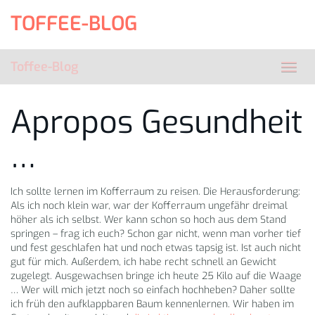
Skip
TOFFEE-BLOG
to
main
content
Toffee-Blog
Toggl
navig
Apropos Gesundheit
…
Ich sollte lernen im Kofferraum zu reisen. Die Herausforderung:
Als ich noch klein war, war der Kofferraum ungefähr dreimal
höher als ich selbst. Wer kann schon so hoch aus dem Stand
springen – frag ich euch? Schon gar nicht, wenn man vorher tief
und fest geschlafen hat und noch etwas tapsig ist. Ist auch nicht
gut für mich. Außerdem, ich habe recht schnell an Gewicht
zugelegt. Ausgewachsen bringe ich heute 25 Kilo auf die Waage
… Wer will mich jetzt noch so einfach hochheben? Daher sollte
ich früh den aufklappbaren Baum kennenlernen. Wir haben im