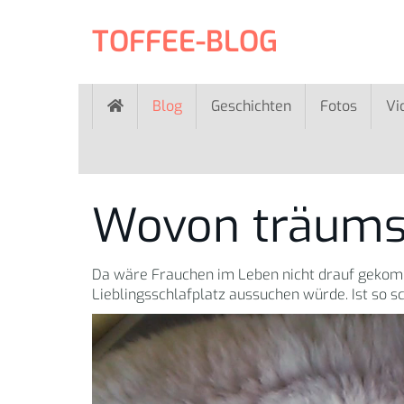
Skip
to
TOFFEE-BLOG
main
content
Blog
Geschichten
Fotos
Vi
Wovon träums
Da wäre Frauchen im Leben nicht drauf gekomme
Lieblingsschlafplatz aussuchen würde. Ist so s