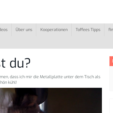
deos
Über uns
Kooperationen
Toffees Tipps
fi
t du?
n, dass ich mir die Metallplatte unter dem Tisch als
chön kühl!