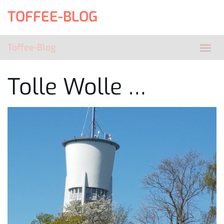
Skip
TOFFEE-BLOG
to
main
content
Toffee-Blog
Toggl
navig
Tolle Wolle …