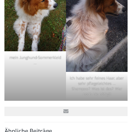
mein Junghund-Sommerkleid
…
Ich habe sehr feines Haar, aber
sehr pflegeleichtes …
Shampoo? Was ist das? War
noch nie nötig!!!
Ähnliche Beiträge