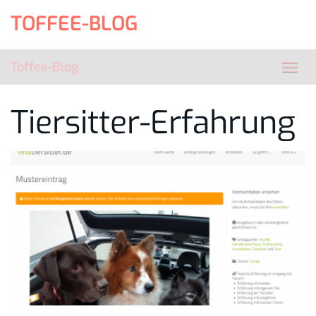
Skip
TOFFEE-BLOG
to
main
content
Toffee-Blog
Toggl
navig
Tiersitter-Erfahrung