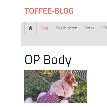
Skip
to
TOFFEE-BLOG
main
content
Blog
Geschichten
Fotos
Vi
OP Body