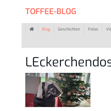
Skip
to
TOFFEE-BLOG
main
content
Blog
Geschichten
Fotos
Vi
LEckerchendos