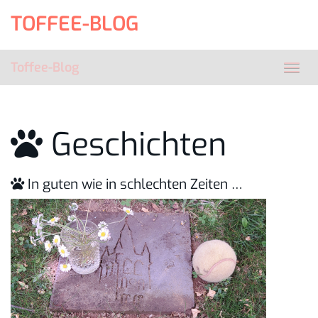
Skip
TOFFEE-BLOG
to
main
content
Toffee-Blog
Toggl
navig
Geschichten
In guten wie in schlechten Zeiten …