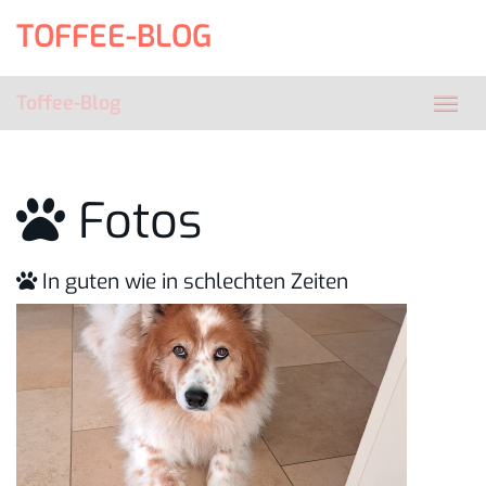
Skip
TOFFEE-BLOG
to
main
content
Toffee-Blog
Toggl
navig
Fotos
In guten wie in schlechten Zeiten